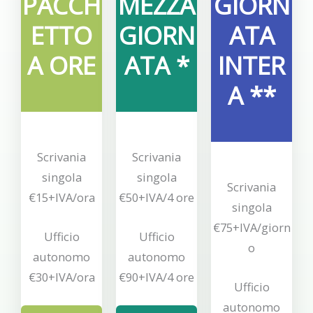
PACCH
MEZZA
GIORN
ETTO
GIORN
ATA
A ORE
ATA *
INTER
A **
Scrivania
Scrivania
singola
singola
Scrivania
€15+IVA/ora
€50+IVA/4 ore
singola
€75+IVA/giorn
Ufficio
Ufficio
o
autonomo
autonomo
€30+IVA/ora
€90+IVA/4 ore
Ufficio
autonomo