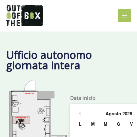
Vai
al
contenuto
Ufficio autonomo
giornata intera
Data inizio
Agosto
2026
L
M
M
G
V