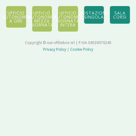
UFFICIO
UFFICIO
UFFICIO
POSTAZIONE
SALA
AUTONOMO
AUTONOMO
AUTONOMO
SINGOLA
CORSI
A ORE
MEZZA
GIORNATA
GIORNATA
INTERA
Copyright © out-ofthebox srl | P.IVA 04539070245
Privacy Policy
|
Cookie Policy